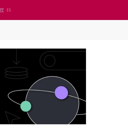
PT
ES