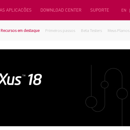
AS APLICACÕES
DOWNLOAD CENTER
SUPORTE
EN
Recursos em destaque
Primeiros passos
Beta Testers
Meus Planos