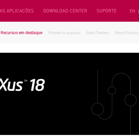
AS APLICACÕES
DOWNLOAD CENTER
SUPORTE
EN
Recursos em destaque
Primeiros passos
Beta Testers
Meus Planos