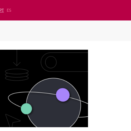
PT
ES