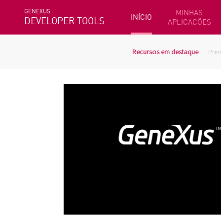
GENEXUS
MINHAS
INÍCIO
DEVELOPER TOOLS
APLICACÕES
Recursos em destaque
Prim