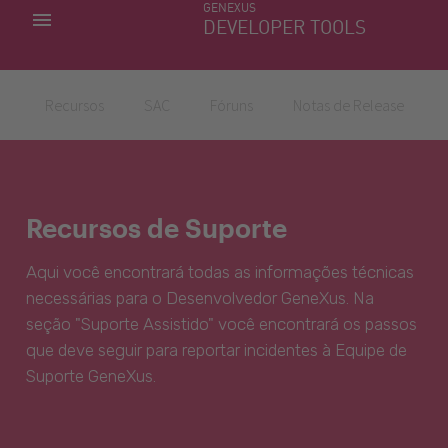
GENEXUS
MINHAS APLICACÕES
DEVELOPER TOOLS
DOWNLOAD CENTER
SUPORTE
Recursos
SAC
Fóruns
Notas de Release
Recursos de Suporte
Aqui você encontrará todas as informações técnicas
necessárias para o Desenvolvedor GeneXus. Na
seção "Suporte Assistido" você encontrará os passos
que deve seguir para reportar incidentes à Equipe de
Suporte GeneXus.