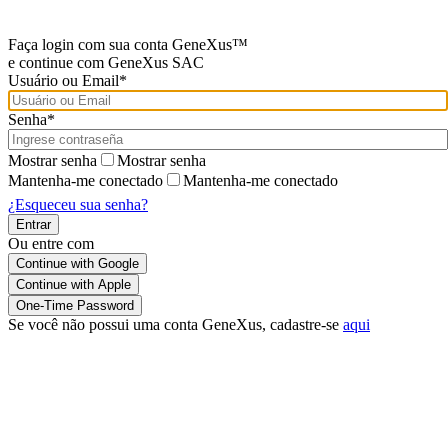
Faça login com sua conta GeneXus™
e continue com GeneXus SAC
Usuário ou Email*
Senha*
Mostrar senha
Mostrar senha
Mantenha-me conectado
Mantenha-me conectado
¿Esqueceu sua senha?
Ou entre com
Continue with Google
Se você não possui uma conta GeneXus, cadastre-se
aqui