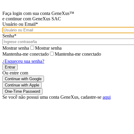
Faça login com sua conta GeneXus™
e continue com GeneXus SAC
Usuário ou Email*
Senha*
Mostrar senha
Mostrar senha
Mantenha-me conectado
Mantenha-me conectado
¿Esqueceu sua senha?
Ou entre com
Continue with Google
Se você não possui uma conta GeneXus, cadastre-se
aqui