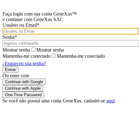
Faça login com sua conta GeneXus™
e continue com GeneXus SAC
Usuário ou Email*
Senha*
Mostrar senha
Mostrar senha
Mantenha-me conectado
Mantenha-me conectado
¿Esqueceu sua senha?
Ou entre com
Continue with Google
Se você não possui uma conta GeneXus, cadastre-se
aqui