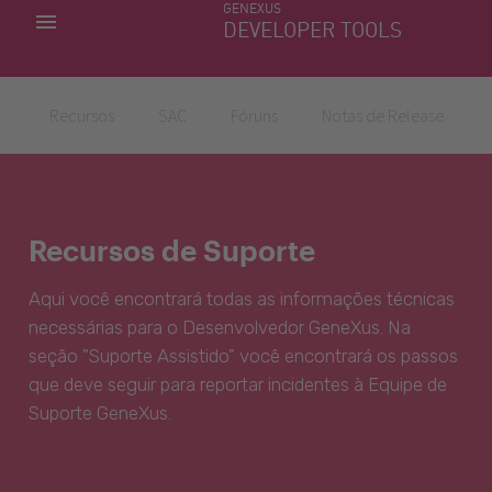
GENEXUS
MINHAS APLICACÕES
DEVELOPER TOOLS
DOWNLOAD CENTER
SUPORTE
Recursos
SAC
Fóruns
Notas de Release
Recursos de Suporte
Aqui você encontrará todas as informações técnicas
necessárias para o Desenvolvedor GeneXus. Na
seção "Suporte Assistido" você encontrará os passos
que deve seguir para reportar incidentes à Equipe de
Suporte GeneXus.