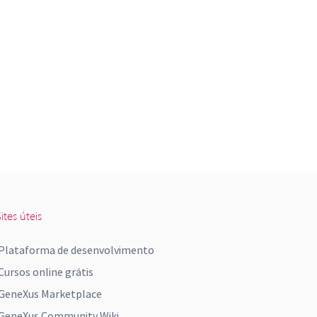
ites úteis
Plataforma de desenvolvimento
Cursos online grátis
GeneXus Marketplace
GeneXus Community Wiki