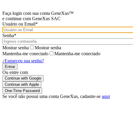
Faça login com sua conta GeneXus™
e continue com GeneXus SAC
Usuário ou Email*
Senha*
Mostrar senha
Mostrar senha
Mantenha-me conectado
Mantenha-me conectado
¿Esqueceu sua senha?
Ou entre com
Continue with Google
Se você não possui uma conta GeneXus, cadastre-se
aqui