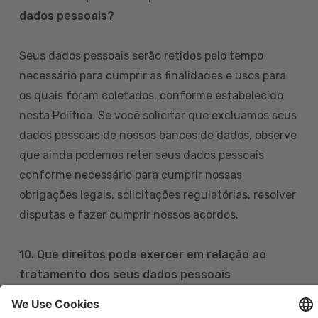
dados pessoais?
Seus dados pessoais serão retidos pelo tempo
necessário para cumprir as finalidades e usos para
os quais foram coletados, conforme estabelecido
nesta Política. Se você solicitar que excluamos seus
dados pessoais de nossos bancos de dados, observe
que ainda podemos reter seus dados pessoais
conforme necessário para cumprir nossas
obrigações legais, solicitações regulatórias, resolver
disputas e fazer cumprir nossos acordos.
10. Que direitos pode exercer em relação ao
tratamento dos seus dados pessoais
Pode exercer os seus direitos de acesso, retificação,