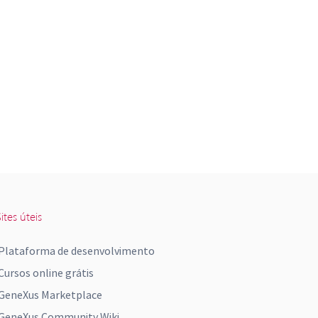
ites úteis
Plataforma de desenvolvimento
Cursos online grátis
GeneXus Marketplace
GeneXus Community Wiki