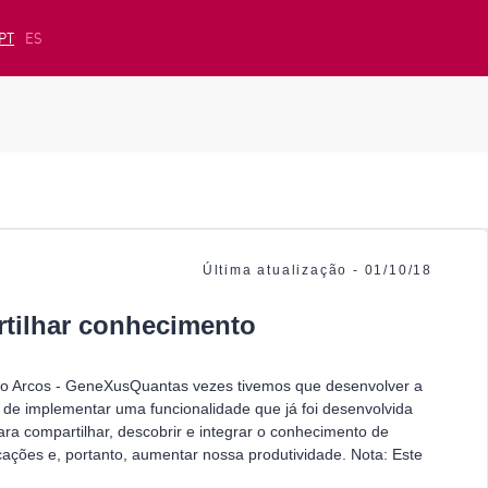
PT
ES