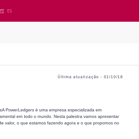
PT
ES