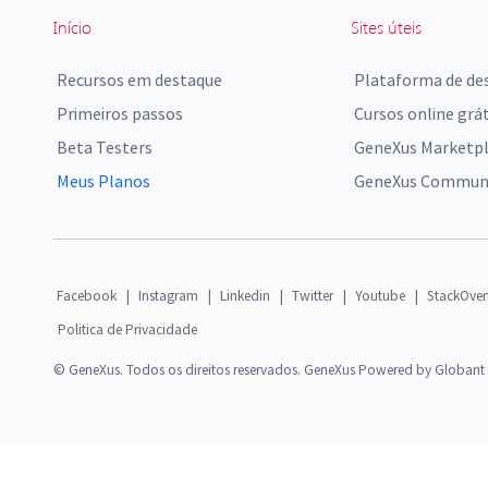
Início
Sites úteis
Recursos em destaque
Plataforma de de
Primeiros passos
Cursos online grát
Beta Testers
GeneXus Marketp
Meus Planos
GeneXus Communi
Facebook
|
Instagram
|
Linkedin
|
Twitter
|
Youtube
|
StackOver
Politica de Privacidade
© GeneXus. Todos os direitos reservados. GeneXus Powered by Globant