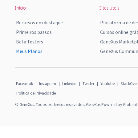
Início
Sites úteis
Recursos em destaque
Plataforma de de
Primeiros passos
Cursos online grát
Beta Testers
GeneXus Marketp
Meus Planos
GeneXus Communi
Facebook
|
Instagram
|
Linkedin
|
Twitter
|
Youtube
|
StackOver
Politica de Privacidade
© GeneXus. Todos os direitos reservados. GeneXus Powered by Globant