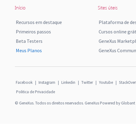
Início
Sites úteis
Recursos em destaque
Plataforma de de
Primeiros passos
Cursos online grát
Beta Testers
GeneXus Marketp
Meus Planos
GeneXus Communi
Facebook
|
Instagram
|
Linkedin
|
Twitter
|
Youtube
|
StackOver
Politica de Privacidade
© GeneXus. Todos os direitos reservados. GeneXus Powered by Globant