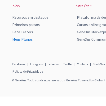
Início
Sites úteis
Recursos em destaque
Plataforma de de
Primeiros passos
Cursos online grát
Beta Testers
GeneXus Marketp
Meus Planos
GeneXus Communi
Facebook
|
Instagram
|
Linkedin
|
Twitter
|
Youtube
|
StackOver
Politica de Privacidade
© GeneXus. Todos os direitos reservados. GeneXus Powered by Globant