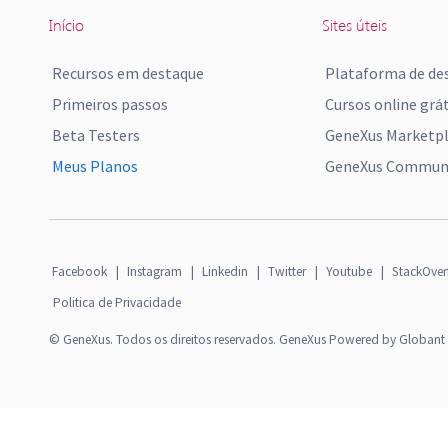
Início
Sites úteis
Recursos em destaque
Plataforma de de
Primeiros passos
Cursos online grát
Beta Testers
GeneXus Marketp
Meus Planos
GeneXus Communi
Facebook
|
Instagram
|
Linkedin
|
Twitter
|
Youtube
|
StackOver
Politica de Privacidade
© GeneXus. Todos os direitos reservados. GeneXus Powered by Globant