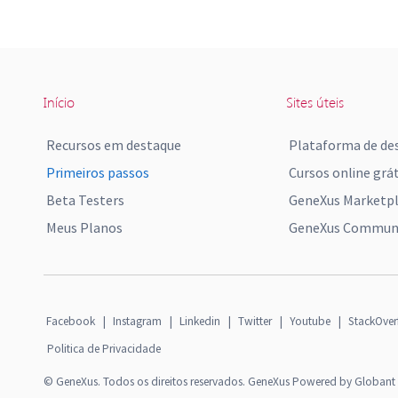
Início
Sites úteis
Recursos em destaque
Plataforma de de
Primeiros passos
Cursos online grát
Beta Testers
GeneXus Marketp
Meus Planos
GeneXus Communi
Facebook
|
Instagram
|
Linkedin
|
Twitter
|
Youtube
|
StackOver
Politica de Privacidade
© GeneXus. Todos os direitos reservados. GeneXus Powered by Globant