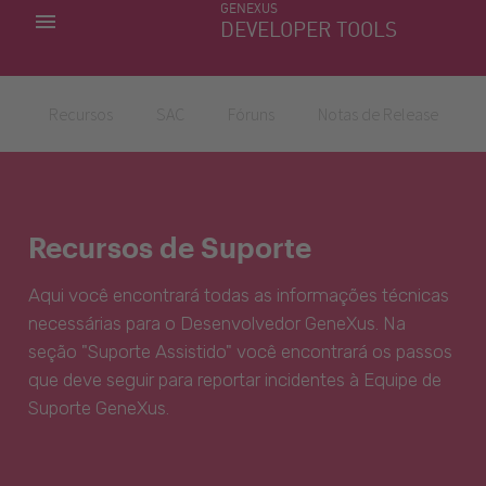
GENEXUS
MINHAS APLICACÕES
DEVELOPER TOOLS
DOWNLOAD CENTER
SUPORTE
Recursos
SAC
Fóruns
Notas de Release
Recursos de Suporte
Aqui você encontrará todas as informações técnicas
necessárias para o Desenvolvedor GeneXus. Na
seção "Suporte Assistido" você encontrará os passos
que deve seguir para reportar incidentes à Equipe de
Suporte GeneXus.