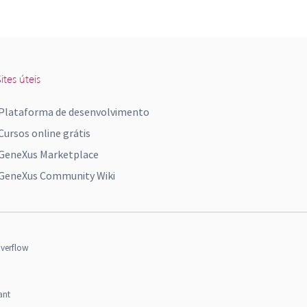
ites úteis
Plataforma de desenvolvimento
Cursos online grátis
GeneXus Marketplace
GeneXus Community Wiki
verflow
ant