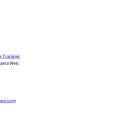
e Tracking
.
 pela Web.
exus.com