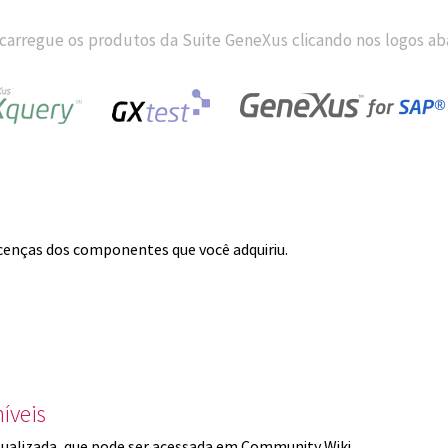
carregue os produtos da Suite GeneXus clicando nos logos aba
licenças dos componentes que você adquiriu.
íveis
ualizada, que pode ser acessada em Community Wiki