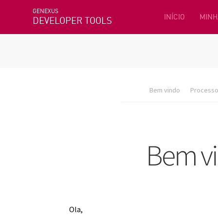
GENEXUS
INÍCIO
MINH
DEVELOPER TOOLS
Bem vindo
Processo 
Ola,