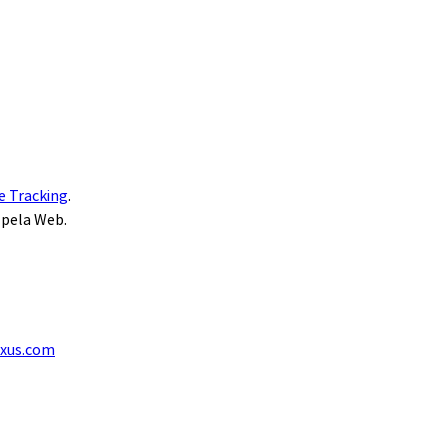
e Tracking
.
 pela Web.
exus.com