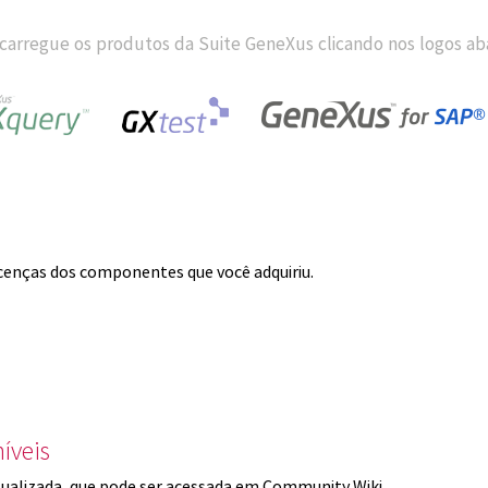
carregue os produtos da Suite GeneXus clicando nos logos aba
licenças dos componentes que você adquiriu.
íveis
ualizada, que pode ser acessada em Community Wiki