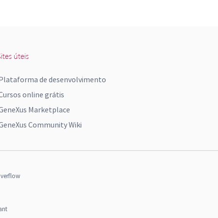
ites úteis
Plataforma de desenvolvimento
Cursos online grátis
GeneXus Marketplace
GeneXus Community Wiki
verflow
ant