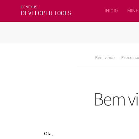
GENEXUS
INÍCIO
MINH
DEVELOPER TOOLS
Bem vindo
Processo 
Ola,