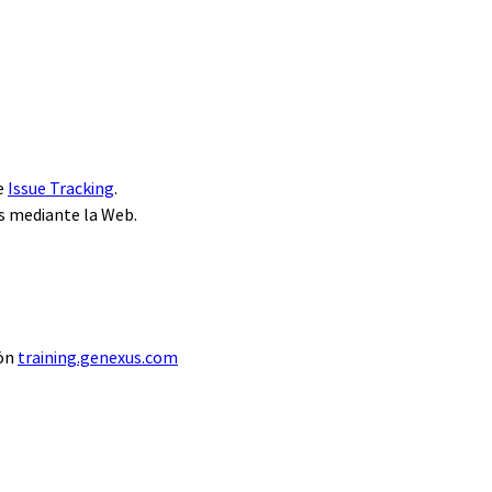
de
Issue Tracking
.
s mediante la Web.
ión
training.genexus.com