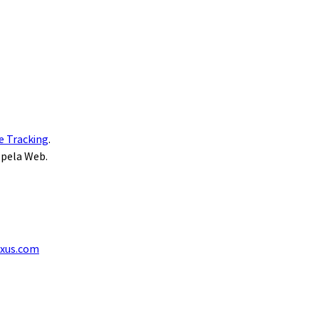
e Tracking
.
 pela Web.
exus.com