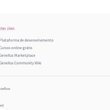
ites úteis
Plataforma de desenvolvimento
Cursos online grátis
GeneXus Marketplace
GeneXus Community Wiki
verflow
ant