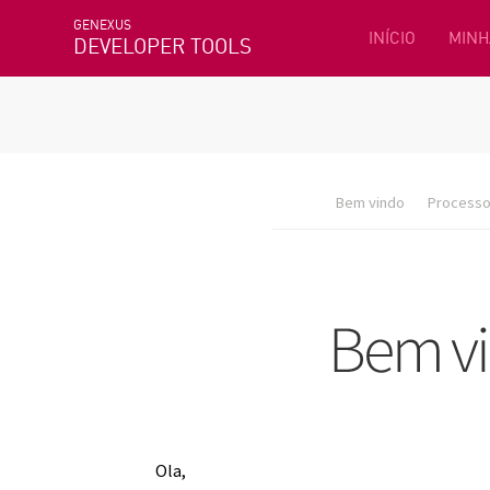
GENEXUS
INÍCIO
MINH
DEVELOPER TOOLS
Bem vindo
Processo 
Ola,