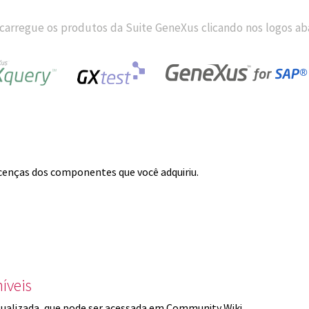
carregue os produtos da Suite GeneXus clicando nos logos aba
licenças dos componentes que você adquiriu.
íveis
ualizada, que pode ser acessada em Community Wiki