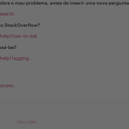
obre o meu problema, antes de inserir uma nova pergunt
/search
no StackOverflow?
/help/how-to-ask
usá-las?
/help/tagging
Forums
Sitios úteis