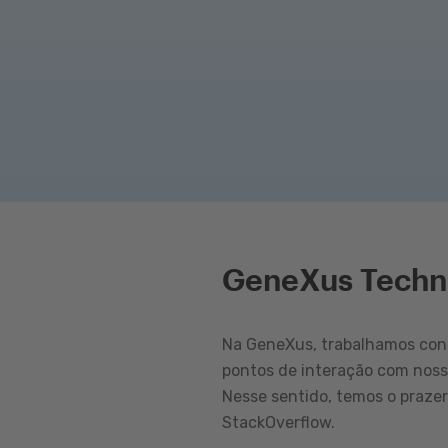
GeneXus Techn
Na GeneXus, trabalhamos cons
pontos de interação com nos
Nesse sentido, temos o praze
StackOverflow.