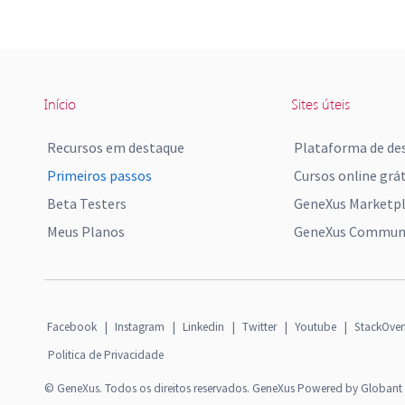
Início
Sites úteis
Recursos em destaque
Plataforma de de
Primeiros passos
Cursos online grát
Beta Testers
GeneXus Marketp
Meus Planos
GeneXus Communi
Facebook
|
Instagram
|
Linkedin
|
Twitter
|
Youtube
|
StackOver
Politica de Privacidade
© GeneXus. Todos os direitos reservados. GeneXus Powered by Globant