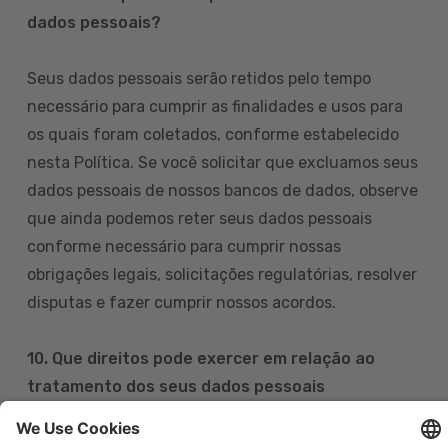
dados pessoais?
Seus dados pessoais serão retidos pelo tempo
necessário para cumprir as finalidades e usos para
os quais foram coletados, conforme estabelecido
nesta Política. Se você solicitar que excluamos seus
dados pessoais de nossos bancos de dados, observe
que ainda podemos reter seus dados pessoais
conforme necessário para cumprir nossas
obrigações legais, solicitações regulatórias, resolver
disputas e fazer cumprir nossos acordos.
10. Que direitos pode exercer em relação ao
tratamento dos seus dados pessoais
Pode exercer os seus direitos de acesso, retificação,