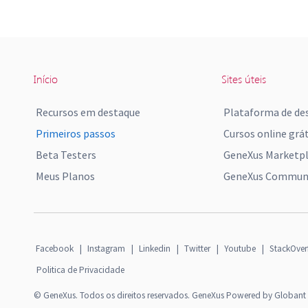
Início
Sites úteis
Recursos em destaque
Plataforma de de
Primeiros passos
Cursos online grát
Beta Testers
GeneXus Marketp
Meus Planos
GeneXus Communi
Facebook
|
Instagram
|
Linkedin
|
Twitter
|
Youtube
|
StackOver
Politica de Privacidade
© GeneXus. Todos os direitos reservados. GeneXus Powered by Globant