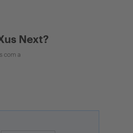
Xus Next?
as com a