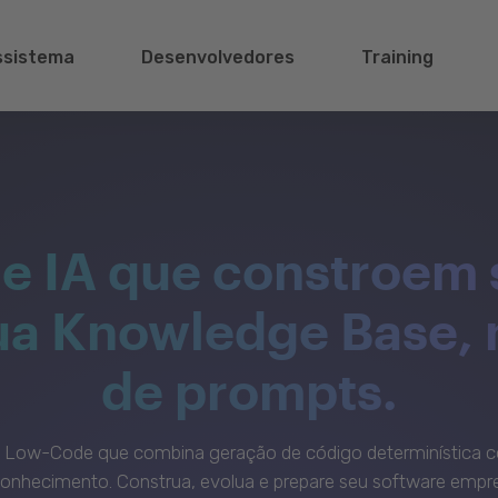
ssistema
Desenvolvedores
Training
e IA que constroem 
sua Knowledge Base,
de prompts.
c Low-Code que combina geração de código determinística c
onhecimento. Construa, evolua e prepare seu software empre