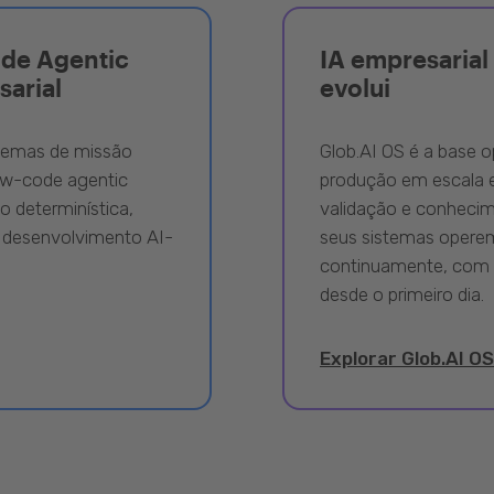
ode Agentic
IA empresarial 
sarial
evolui
stemas de missão
Glob.AI OS é a base o
ow-code agentic
produção em escala e
 determinística,
validação e conhecime
 desenvolvimento AI-
seus sistemas opere
continuamente, com 
desde o primeiro dia.
Explorar Glob.AI OS