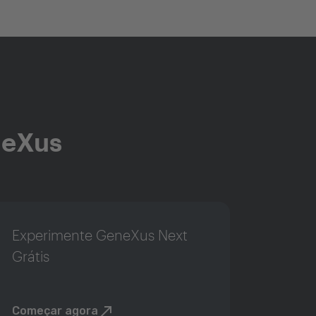
neXus
Experimente GeneXus Next
Grátis
Começar agora