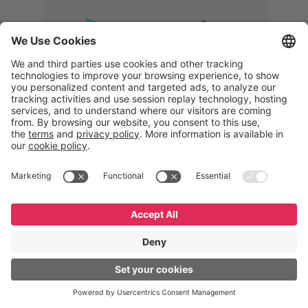
Memphis
Eduardo Ribeiro
CEO
“Com o GeneXus, desenvolvemos
uma solução 360°, que permite
acompanhar todas as etapas da
logística reversa. Podemos
verificar, analisar, recondicionar e
reintegrar equipamentos à cadeia,
garantindo qualidade e reduzindo