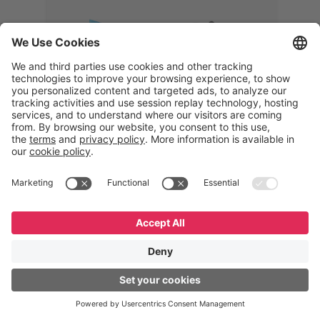
Memphis
Eduardo Ribeiro
CEO
“Com o GeneXus, desenvolvemos
uma solução 360°, que permite
acompanhar todas as etapas da
logística reversa. Podemos
verificar, analisar, recondicionar e
reintegrar equipamentos à cadeia,
garantindo qualidade e reduzindo