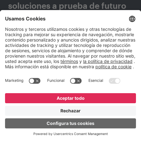
soluciones a prueba de futuro
que se adapten a cualquier
cambio tecnológico?
Completa este formulario y nos pondremos en
contacto contigo.
Nombre
*
Apellido
*
E-mail Corporativo
*