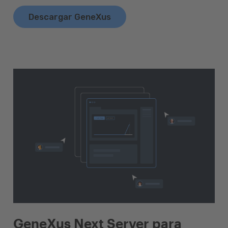
Descargar GeneXus
GeneXus Next Server para