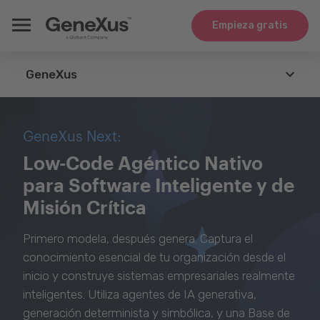
Empieza gratis
GeneXus
GeneXus
GeneXus Next:
Agents
Low-Code Agéntico Nativo
para Software Inteligente y de
Tecnologías
Misión Crítica
Integración
Primero modela, después genera. Captura el
Casos de Uso
conocimiento esencial de tu organización desde el
inicio y construye sistemas empresariales realmente
Whitepapers
inteligentes. Utiliza agentes de IA generativa,
generación determinista y simbólica, y una Base de