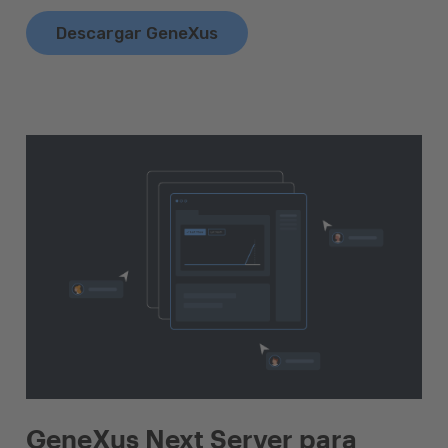
Descargar GeneXus
GeneXus Next Server para