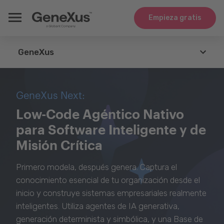
Empieza gratis
GeneXus
GeneXus
GeneXus Next:
Agents
Low-Code Agéntico Nativo
para Software Inteligente y de
Tecnologías
Misión Crítica
Integración
Primero modela, después genera. Captura el
Casos de Uso
conocimiento esencial de tu organización desde el
inicio y construye sistemas empresariales realmente
Whitepapers
inteligentes. Utiliza agentes de IA generativa,
generación determinista y simbólica, y una Base de