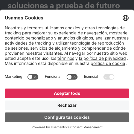
soluciones a prueba de futuro
que se adapten a cualquier
cambio tecnológico?
Completa este formulario y nos pondremos en
contacto contigo.
Nombre
*
Apellido
*
E-mail Corporativo
*