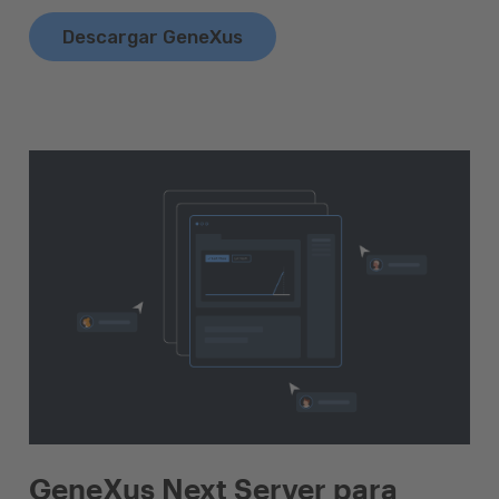
Descargar GeneXus
GeneXus Next Server para