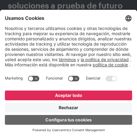
soluciones a prueba de futuro
que se adapten a cualquier
cambio tecnológico?
Completa este formulario y nos pondremos en
contacto contigo.
Nombre
*
Apellido
*
E-mail Corporativo
*