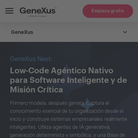
Empieza gratis
GeneXus
GeneXus
GeneXus Next:
Agents
Low-Code Agéntico Nativo
para Software Inteligente y de
Tecnologías
Misión Crítica
Integración
Primero modela, después genera. Captura el
Casos de Uso
conocimiento esencial de tu organización desde el
inicio y construye sistemas empresariales realmente
Whitepapers
inteligentes. Utiliza agentes de IA generativa,
generación determinista y simbólica, y una Base de