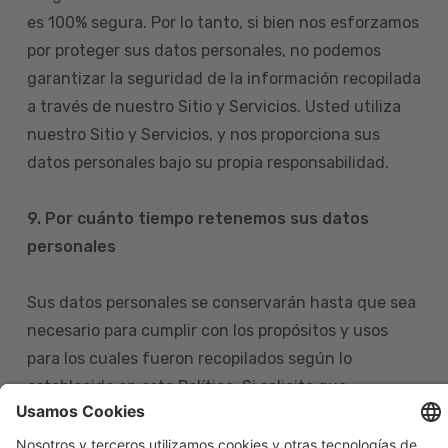
es 100% segura. Por lo tanto, si bien nos esforzamos
por proteger sus datos personales, no podemos
garantizar la seguridad de la información recopilada
a través de nuestro Sitio y Servicios. Usted utiliza
nuestro Sitio y Servicios, y nos proporciona sus
datos personales bajo su propia responsabilidad.
9. Por cuánto tiempo retenemos sus datos
personales
Sus datos personales se conservarán hasta que sea
necesario para cumplir con los propósitos y usos
para los cuales fueron recopilados según lo
establecido en esta Política. Si solicita que
eliminemos sus datos personales de nuestras bases
de datos, tenga en cuenta que igualmente