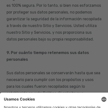
es 100% segura. Por lo tanto, si bien nos esforzamos
por proteger sus datos personales, no podemos
garantizar la seguridad de la información recopilada
a través de nuestro Sitio y Servicios. Usted utiliza
nuestro Sitio y Servicios, y nos proporciona sus
datos personales bajo su propia responsabilidad.
9. Por cuánto tiempo retenemos sus datos
personales
Sus datos personales se conservarán hasta que sea
necesario para cumplir con los propósitos y usos
para los cuales fueron recopilados según lo
establecido en esta Política. Si solicita que
eliminemos sus datos personales de nuestras bases
de datos, tenga en cuenta que igualmente