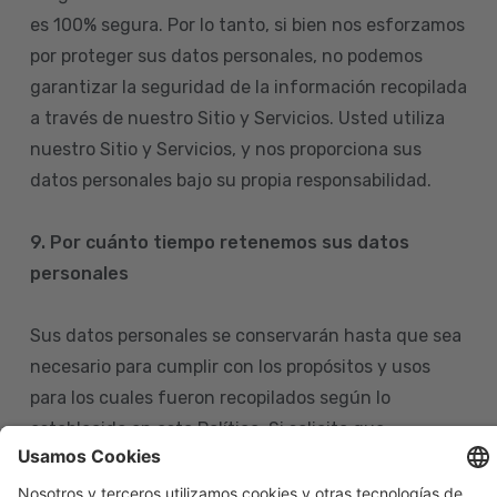
es 100% segura. Por lo tanto, si bien nos esforzamos
por proteger sus datos personales, no podemos
garantizar la seguridad de la información recopilada
a través de nuestro Sitio y Servicios. Usted utiliza
nuestro Sitio y Servicios, y nos proporciona sus
datos personales bajo su propia responsabilidad.
9. Por cuánto tiempo retenemos sus datos
personales
Sus datos personales se conservarán hasta que sea
necesario para cumplir con los propósitos y usos
para los cuales fueron recopilados según lo
establecido en esta Política. Si solicita que
eliminemos sus datos personales de nuestras bases
de datos, tenga en cuenta que igualmente