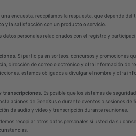
 una encuesta, recopilamos la respuesta, que depende del t
o y la satisfacción con un producto o servicio.
s datos personales relacionados con el registro y particip
ciones
. Si participa en sorteos, concursos y promociones q
ia, dirección de correo electrónico y otra información de r
dicciones, estamos obligados a divulgar el nombre y otra inf
y transcripciones
. Es posible que los sistemas de segurida
nstalaciones de GeneXus o durante eventos o sesiones de f
ión de audio y video y transcripción durante reuniones.
odemos recopilar otros datos personales si usted da su conse
rcunstancias.