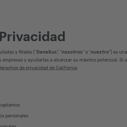
 Privacidad
adas y filiales (“
GeneXus
”, “
nosotros
” o “
nuestro
”) es un
s empresas y ayudarlas a alcanzar su máximo potencial. Si u
Derechos de privacidad de California
.
copilamos
os personales
rsonales