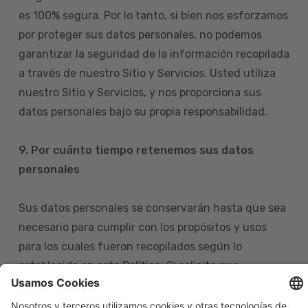
es 100% segura. Por lo tanto, si bien nos esforzamos
por proteger sus datos personales, no podemos
garantizar la seguridad de la información recopilada
a través de nuestro Sitio y Servicios. Usted utiliza
nuestro Sitio y Servicios, y nos proporciona sus
datos personales bajo su propia responsabilidad.
9. Por cuánto tiempo retenemos sus datos
personales
Sus datos personales se conservarán hasta que sea
necesario para cumplir con los propósitos y usos
para los cuales fueron recopilados según lo
establecido en esta Política. Si solicita que
eliminemos sus datos personales de nuestras bases
de datos, tenga en cuenta que igualmente