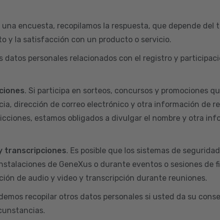
 una encuesta, recopilamos la respuesta, que depende del t
o y la satisfacción con un producto o servicio.
s datos personales relacionados con el registro y particip
ciones
. Si participa en sorteos, concursos y promociones q
ia, dirección de correo electrónico y otra información de r
dicciones, estamos obligados a divulgar el nombre y otra inf
y transcripciones
. Es posible que los sistemas de segurida
nstalaciones de GeneXus o durante eventos o sesiones de f
ión de audio y video y transcripción durante reuniones.
odemos recopilar otros datos personales si usted da su conse
rcunstancias.