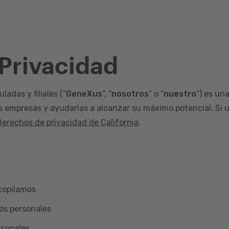
 Privacidad
adas y filiales (“
GeneXus
”, “
nosotros
” o “
nuestro
”) es un
s empresas y ayudarlas a alcanzar su máximo potencial. Si u
Derechos de privacidad de California
.
copilamos
os personales
rsonales