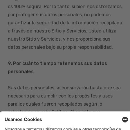
es 100% segura. Por lo tanto, si bien nos esforzamos
por proteger sus datos personales, no podemos
garantizar la seguridad de la información recopilada
a través de nuestro Sitio y Servicios. Usted utiliza
nuestro Sitio y Servicios, y nos proporciona sus
datos personales bajo su propia responsabilidad.
9. Por cuánto tiempo retenemos sus datos
personales
Sus datos personales se conservarán hasta que sea
necesario para cumplir con los propósitos y usos
para los cuales fueron recopilados según lo
establecido en esta Política. Si solicita que
eliminemos sus datos personales de nuestras bases
de datos, tenga en cuenta que igualmente