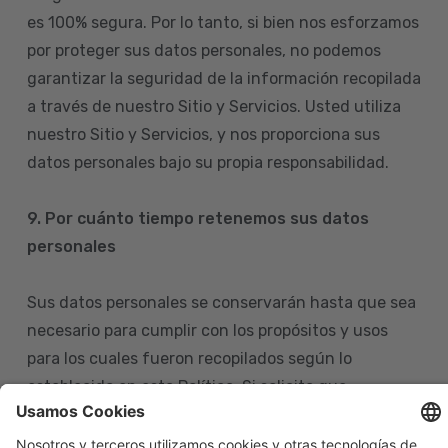
es 100% segura. Por lo tanto, si bien nos esforzamos
por proteger sus datos personales, no podemos
garantizar la seguridad de la información recopilada
a través de nuestro Sitio y Servicios. Usted utiliza
nuestro Sitio y Servicios, y nos proporciona sus
datos personales bajo su propia responsabilidad.
9. Por cuánto tiempo retenemos sus datos
personales
Sus datos personales se conservarán hasta que sea
necesario para cumplir con los propósitos y usos
para los cuales fueron recopilados según lo
establecido en esta Política. Si solicita que
eliminemos sus datos personales de nuestras bases
de datos, tenga en cuenta que igualmente