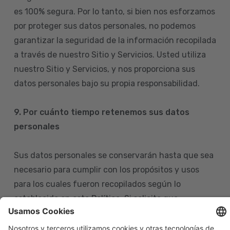
es 100% segura. Por lo tanto, si bien nos esforzamos
por proteger sus datos personales, no podemos
garantizar la seguridad de la información recopilada
a través de nuestro Sitio y Servicios. Usted utiliza
nuestro Sitio y Servicios, y nos proporciona sus
datos personales bajo su propia responsabilidad.
9. Por cuánto tiempo retenemos sus datos
personales
Sus datos personales se conservarán hasta que sea
necesario para cumplir con los propósitos y usos
para los cuales fueron recopilados según lo
establecido en esta Política. Si solicita que
eliminemos sus datos personales de nuestras bases
de datos, tenga en cuenta que igualmente