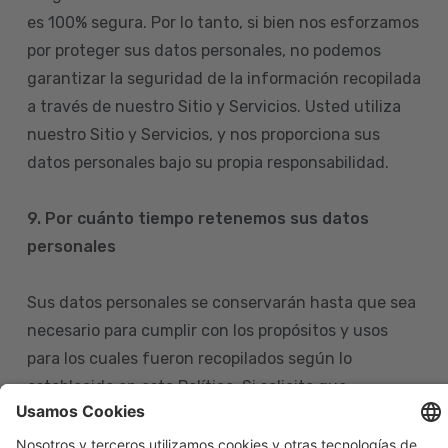
es 100% segura. Por lo tanto, si bien nos esforzamos
por proteger sus datos personales, no podemos
garantizar la seguridad de la información recopilada
a través de nuestro Sitio y Servicios. Usted utiliza
nuestro Sitio y Servicios, y nos proporciona sus
datos personales bajo su propia responsabilidad.
9. Por cuánto tiempo retenemos sus datos
personales
Sus datos personales se conservarán hasta que sea
necesario para cumplir con los propósitos y usos
para los cuales fueron recopilados según lo
establecido en esta Política. Si solicita que
eliminemos sus datos personales de nuestras bases
de datos, tenga en cuenta que igualmente