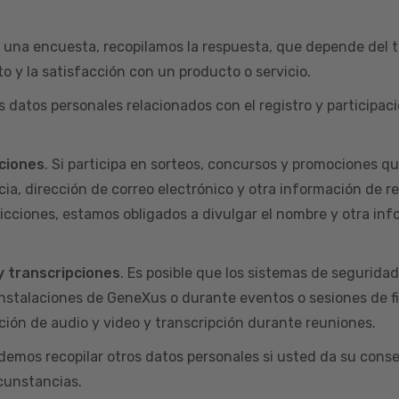
 una encuesta, recopilamos la respuesta, que depende del t
o y la satisfacción con un producto o servicio.
s datos personales relacionados con el registro y particip
ciones
. Si participa en sorteos, concursos y promociones q
ia, dirección de correo electrónico y otra información de r
dicciones, estamos obligados a divulgar el nombre y otra inf
y transcripciones
. Es posible que los sistemas de segurida
nstalaciones de GeneXus o durante eventos o sesiones de f
ión de audio y video y transcripción durante reuniones.
odemos recopilar otros datos personales si usted da su conse
rcunstancias.