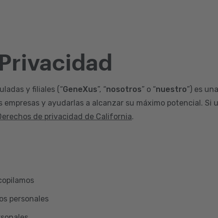
 Privacidad
adas y filiales (“
GeneXus
”, “
nosotros
” o “
nuestro
”) es un
s empresas y ayudarlas a alcanzar su máximo potencial. Si u
Derechos de privacidad de California
.
copilamos
os personales
rsonales