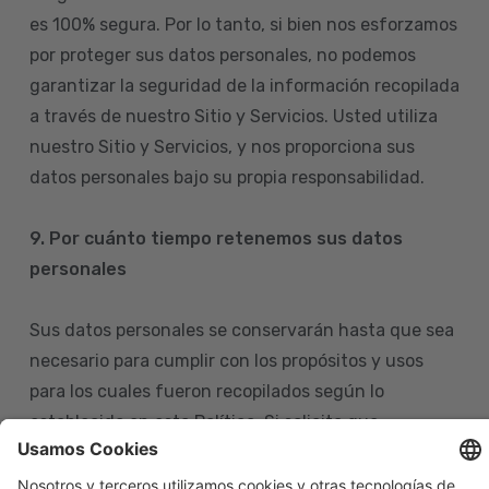
es 100% segura. Por lo tanto, si bien nos esforzamos
por proteger sus datos personales, no podemos
garantizar la seguridad de la información recopilada
a través de nuestro Sitio y Servicios. Usted utiliza
nuestro Sitio y Servicios, y nos proporciona sus
datos personales bajo su propia responsabilidad.
9. Por cuánto tiempo retenemos sus datos
personales
Sus datos personales se conservarán hasta que sea
necesario para cumplir con los propósitos y usos
para los cuales fueron recopilados según lo
establecido en esta Política. Si solicita que
eliminemos sus datos personales de nuestras bases
de datos, tenga en cuenta que igualmente