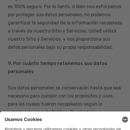
es 100% segura. Por lo tanto, si bien nos esforzamos
por proteger sus datos personales, no podemos
garantizar la seguridad de la información recopilada
a través de nuestro Sitio y Servicios. Usted utiliza
nuestro Sitio y Servicios, y nos proporciona sus
datos personales bajo su propia responsabilidad.
9. Por cuánto tiempo retenemos sus datos
personales
Sus datos personales se conservarán hasta que sea
necesario para cumplir con los propósitos y usos
para los cuales fueron recopilados según lo
establecido en esta Política. Si solicita que
eliminemos sus datos personales de nuestras bases
de datos, tenga en cuenta que igualmente