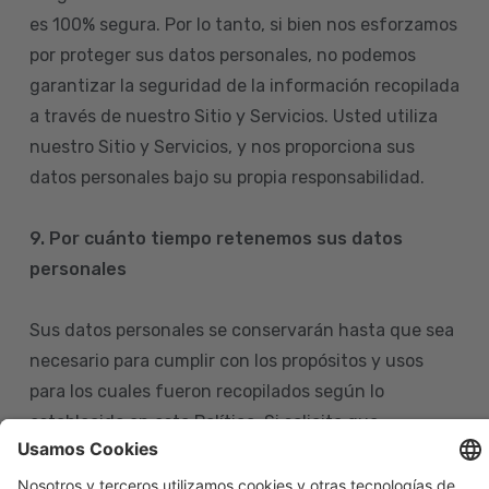
es 100% segura. Por lo tanto, si bien nos esforzamos
por proteger sus datos personales, no podemos
garantizar la seguridad de la información recopilada
a través de nuestro Sitio y Servicios. Usted utiliza
nuestro Sitio y Servicios, y nos proporciona sus
datos personales bajo su propia responsabilidad.
9. Por cuánto tiempo retenemos sus datos
personales
Sus datos personales se conservarán hasta que sea
necesario para cumplir con los propósitos y usos
para los cuales fueron recopilados según lo
establecido en esta Política. Si solicita que
eliminemos sus datos personales de nuestras bases
de datos, tenga en cuenta que igualmente