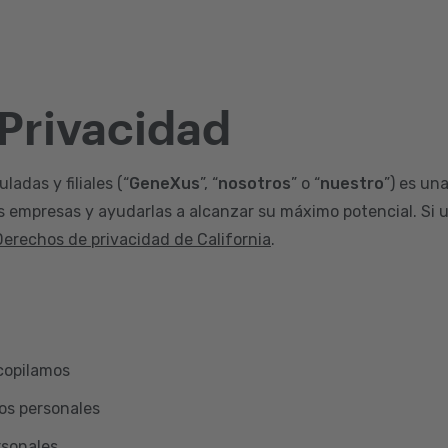
 Privacidad
adas y filiales (“
GeneXus
”, “
nosotros
” o “
nuestro
”) es un
s empresas y ayudarlas a alcanzar su máximo potencial. Si u
Derechos de privacidad de California
.
copilamos
os personales
rsonales