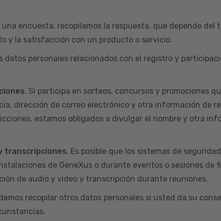
 una encuesta, recopilamos la respuesta, que depende del t
o y la satisfacción con un producto o servicio.
s datos personales relacionados con el registro y particip
ciones
. Si participa en sorteos, concursos y promociones q
ia, dirección de correo electrónico y otra información de r
dicciones, estamos obligados a divulgar el nombre y otra inf
y transcripciones
. Es posible que los sistemas de segurida
nstalaciones de GeneXus o durante eventos o sesiones de f
ión de audio y video y transcripción durante reuniones.
odemos recopilar otros datos personales si usted da su conse
rcunstancias.